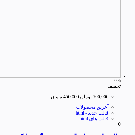
10%
تخفیف
قیمت
قیمت
500,000
تومان
450,000
تومان
اصلی
فعلی
آخرین محصولات ,
500,000 تومان
450,000 تومان
قالب جدید - html ,
بود.
است.
قالب های html
0