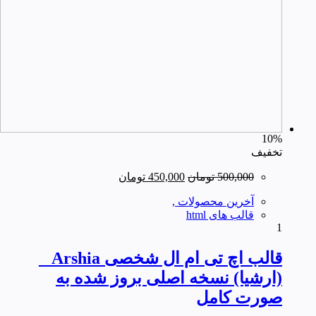
10%
تخفیف
قیمت
قیمت
500,000
تومان
450,000
تومان
اصلی
فعلی
آخرین محصولات ,
500,000 تومان
450,000 تومان
قالب های html
بود.
است.
1
قالب اچ تی ام ال شخصی Arshia _
(ارشیا) نسخه اصلی بروز شده به
صورت کامل