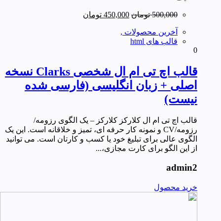
قیمت
قیمت
500,000
تومان
450,000
تومان
اصلی
فعلی
آخرین محصولات ,
500,000 تومان
450,000 تومان
قالب های html
بود.
است.
0
قالب اچ تی ام ال شخصی Clarks نسخه
اصلی + زبان انگلیسی (فارسی شده
نیست)
قالب اچ تی ام ال کلارکز کلارکز – یک الگوی رزومه/
رزومه/CV و نمونه کار حرفه ای، تمیز و خلاقانه است. این یک
الگوی عالی برای تبلیغ خود یا کسب و کارتان است. می توانید
از این الگو برای کارت مجازی،...
admin2
خرید محصول