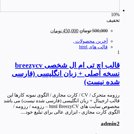
10%
تخفیف
قیمت
قیمت
500,000
تومان
450,000
تومان
اصلی
فعلی
آخرین محصولات ,
500,000 تومان
450,000 تومان
قالب های html
بود.
است.
1
قالب اچ تی ام ال شخصی breezycv
نسخه اصلی + زبان انگلیسی (فارسی
شده نیست)
رزومه متحرک / CV / کارت مجازی / الگوی نمونه کارها این
قالب ارجینال + زبان انگلیسی (فارسی شده نیست) می باشد
مخصوص سایت های html BreezyCV – رزومه / رزومه /
الگوی کارت مجازی - ابزاری عالی برای تبلیغ خود....
admin2