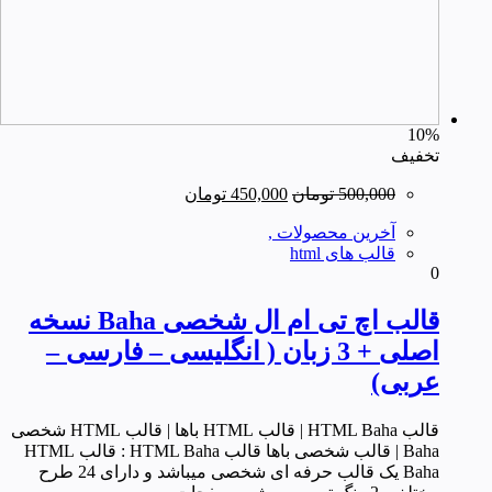
10%
تخفیف
قیمت
قیمت
500,000
تومان
450,000
تومان
اصلی
فعلی
آخرین محصولات ,
500,000 تومان
450,000 تومان
قالب های html
بود.
است.
0
قالب اچ تی ام ال شخصی Baha نسخه
اصلی + 3 زبان ( انگلیسی – فارسی –
عربی)
قالب HTML Baha | قالب HTML باها | قالب HTML شخصی
Baha | قالب شخصی باها قالب HTML Baha : قالب HTML
Baha یک قالب حرفه ای شخصی میباشد و دارای 24 طرح