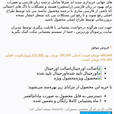
های جهانی خریداری شده اند صرفا شامل ترجمه زبان فارسی و تغییرات
برای بهبود در زبان فارسی (راستچین) هستند و مشکلات یا باگ های احتمالی
که ناشی از فارسی سازی یا ترجمه محصول نباشند می باید توسط طراح
اصلی رفع شوند و تا رفع این مشکلات می باید منتظر انتشار نسخه
بروزرسانی توسط طراح اصلی محصول باشید.
جهت ثبت هرگونه درخواست پشتیبانی با قابلیت پیگیری توسط مدیران
سایت پرسونال وردپرس ، حتما از سیستم پشتیبانی تیکت کمک بگیرید.
0
فروش موفق
500,000
تومان
قیمت اصلی 500,000 تومان بود.
450,000
تومان
قیمت فعلی
450,000 تومان است.
اصالت اورجینال
اورجینال تایید شده
محصول ویژه
با خرید این محصول از مزایای زیر بهره‌مند می‌شوید:
دسترسی به فایل محصول به صورت مادام‌العمر
۶ ماه پشتیبانی کاملا رایگان و تضمین شده
قالب اچ تی ام ال شخصی مسترلی- masterly نسخه اصلی عدد
افزودن به سبد خرید