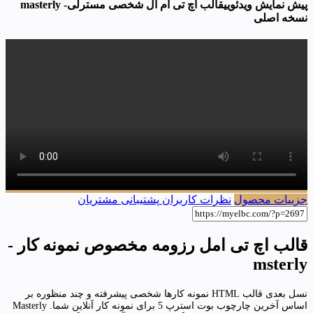
پیش نمایش ویدئوییقالب اچ تی ام ال شخصی مسترلی- masterly
نسخه اصلی
جزییات محصول
نظرات کاربران
پشتیبانی مشتریان
قالب اچ تی امل رزومه مخصوص نمونه کار -
msterly
نسل بعدی قالب HTML نمونه کارها شخصی پیشرفته و چند منظوره بر
اساس آخرین چارچوب بوت استرپ 5 برای نمونه کار آنلاین شما. Masterly